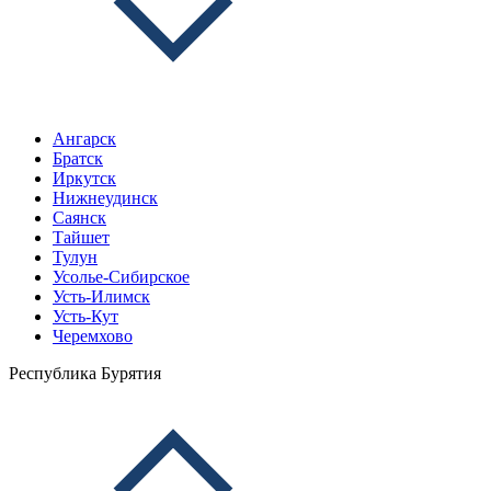
Ангарск
Братск
Иркутск
Нижнеудинск
Саянск
Тайшет
Тулун
Усолье-Сибирское
Усть-Илимск
Усть-Кут
Черемхово
Республика Бурятия