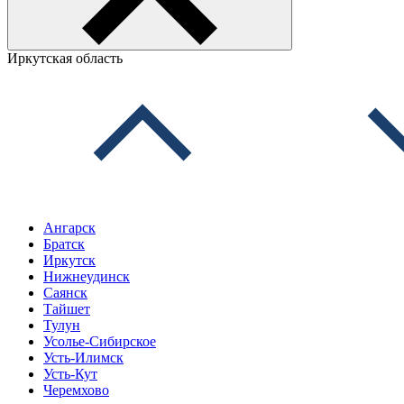
Иркутская область
Ангарск
Братск
Иркутск
Нижнеудинск
Саянск
Тайшет
Тулун
Усолье-Сибирское
Усть-Илимск
Усть-Кут
Черемхово