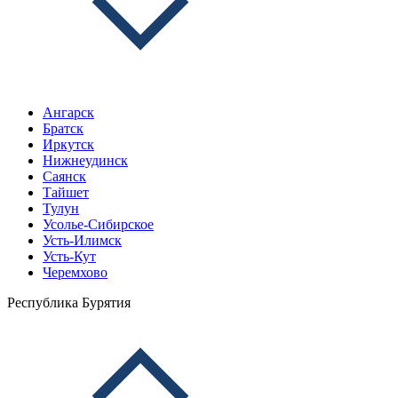
Ангарск
Братск
Иркутск
Нижнеудинск
Саянск
Тайшет
Тулун
Усолье-Сибирское
Усть-Илимск
Усть-Кут
Черемхово
Республика Бурятия