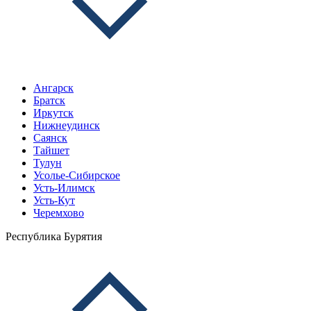
Ангарск
Братск
Иркутск
Нижнеудинск
Саянск
Тайшет
Тулун
Усолье-Сибирское
Усть-Илимск
Усть-Кут
Черемхово
Республика Бурятия