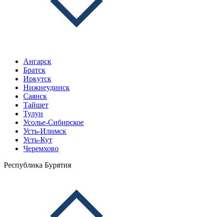
Ангарск
Братск
Иркутск
Нижнеудинск
Саянск
Тайшет
Тулун
Усолье-Сибирское
Усть-Илимск
Усть-Кут
Черемхово
Республика Бурятия