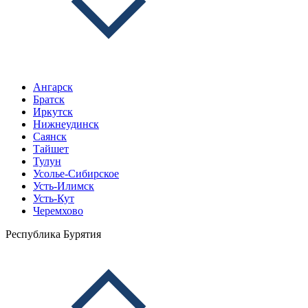
Ангарск
Братск
Иркутск
Нижнеудинск
Саянск
Тайшет
Тулун
Усолье-Сибирское
Усть-Илимск
Усть-Кут
Черемхово
Республика Бурятия