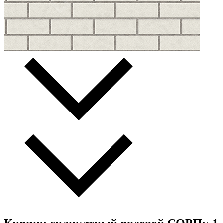
Кирпич силикатный рядовой СОРПу-1