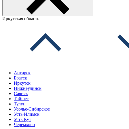
Иркутская область
Ангарск
Братск
Иркутск
Нижнеудинск
Саянск
Тайшет
Тулун
Усолье-Сибирское
Усть-Илимск
Усть-Кут
Черемхово