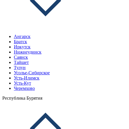
Ангарск
Братск
Иркутск
Нижнеудинск
Саянск
Тайшет
Тулун
Усолье-Сибирское
Усть-Илимск
Усть-Кут
Черемхово
Республика Бурятия