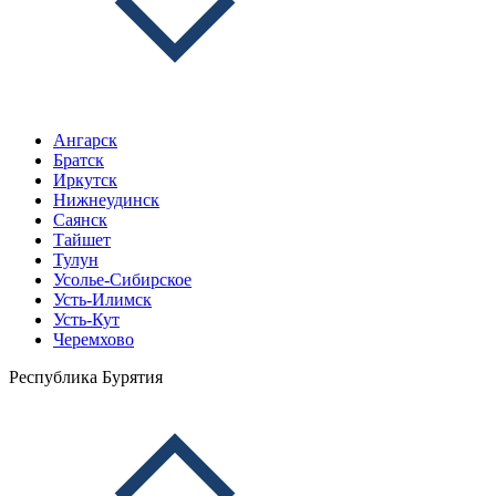
Ангарск
Братск
Иркутск
Нижнеудинск
Саянск
Тайшет
Тулун
Усолье-Сибирское
Усть-Илимск
Усть-Кут
Черемхово
Республика Бурятия