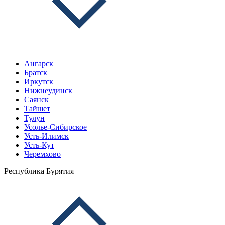
Ангарск
Братск
Иркутск
Нижнеудинск
Саянск
Тайшет
Тулун
Усолье-Сибирское
Усть-Илимск
Усть-Кут
Черемхово
Республика Бурятия