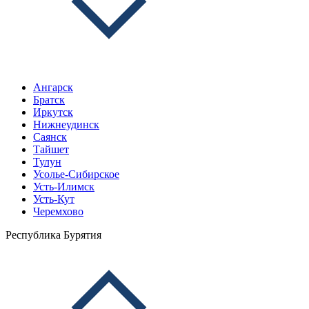
Ангарск
Братск
Иркутск
Нижнеудинск
Саянск
Тайшет
Тулун
Усолье-Сибирское
Усть-Илимск
Усть-Кут
Черемхово
Республика Бурятия