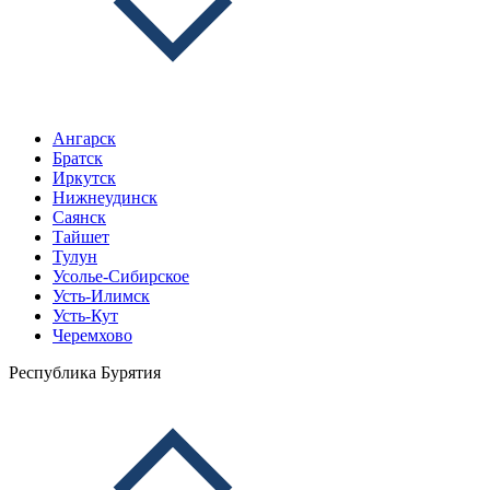
Ангарск
Братск
Иркутск
Нижнеудинск
Саянск
Тайшет
Тулун
Усолье-Сибирское
Усть-Илимск
Усть-Кут
Черемхово
Республика Бурятия