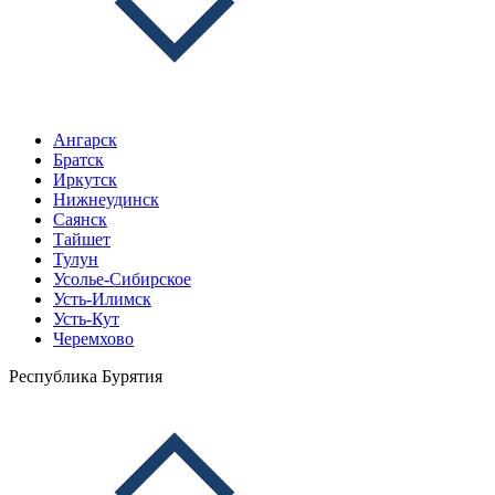
Ангарск
Братск
Иркутск
Нижнеудинск
Саянск
Тайшет
Тулун
Усолье-Сибирское
Усть-Илимск
Усть-Кут
Черемхово
Республика Бурятия