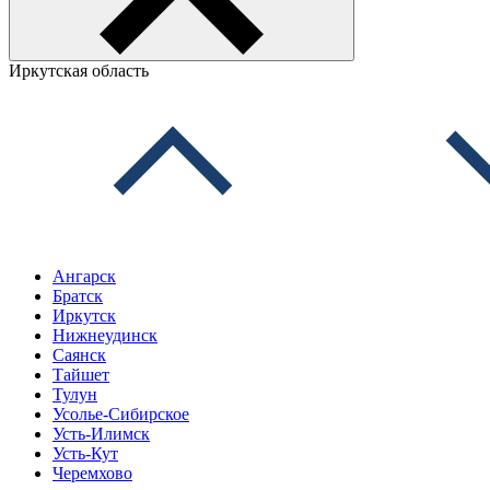
Иркутская область
Ангарск
Братск
Иркутск
Нижнеудинск
Саянск
Тайшет
Тулун
Усолье-Сибирское
Усть-Илимск
Усть-Кут
Черемхово